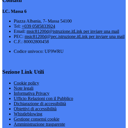
Contatti
I.C. Massa 6
Piazza Albania, 7- Massa 54100
Tel:
+039 0585833924
Email:
msic81200d@istruzione.it
Link per inviare una mail
PEC:
msic81200d@pec.istruzione.it
Link per inviare una mail
C.F.: 80002800458
Codice univoco: UF9WRU
Sezione Link Utili
Cookie policy
Note legali
Informativa Privacy
Ufficio Relazioni con il Pubblico
Dichiarazione di accessibilità
Obiettivi di accessibilità
Whistleblowing
Gestione consensi cookie
Amministrazione trasparente