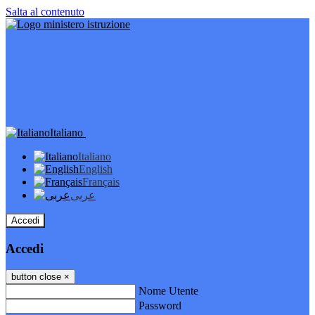
Salta al contenuto
Italiano
Italiano
English
Français
عربى
Accedi
Accedi
button close
×
Nome Utente
Password