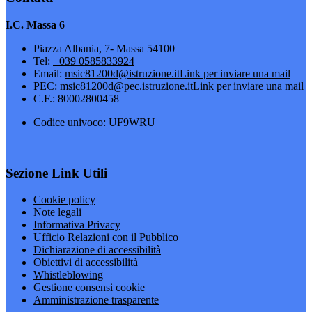
I.C. Massa 6
Piazza Albania, 7- Massa 54100
Tel:
+039 0585833924
Email:
msic81200d@istruzione.it
Link per inviare una mail
PEC:
msic81200d@pec.istruzione.it
Link per inviare una mail
C.F.: 80002800458
Codice univoco: UF9WRU
Sezione Link Utili
Cookie policy
Note legali
Informativa Privacy
Ufficio Relazioni con il Pubblico
Dichiarazione di accessibilità
Obiettivi di accessibilità
Whistleblowing
Gestione consensi cookie
Amministrazione trasparente