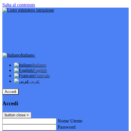
Salta al contenuto
Italiano
Italiano
English
Français
عربى
Accedi
Accedi
button close
×
Nome Utente
Password