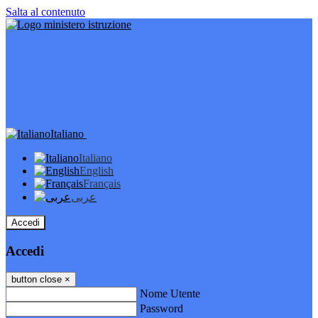
Salta al contenuto
Italiano
Italiano
English
Français
عربى
Accedi
Accedi
button close
×
Nome Utente
Password