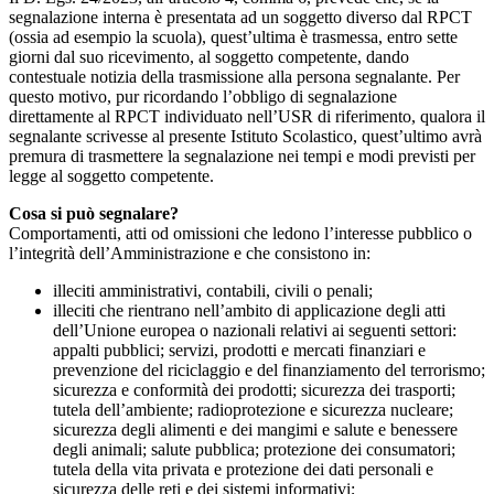
segnalazione interna è presentata ad un soggetto diverso dal RPCT
(ossia ad esempio la scuola), quest’ultima è trasmessa, entro sette
giorni dal suo ricevimento, al soggetto competente, dando
contestuale notizia della trasmissione alla persona segnalante. Per
questo motivo, pur ricordando l’obbligo di segnalazione
direttamente al RPCT individuato nell’USR di riferimento, qualora il
segnalante scrivesse al presente Istituto Scolastico, quest’ultimo avrà
premura di trasmettere la segnalazione nei tempi e modi previsti per
legge al soggetto competente.
Cosa si può segnalare?
Comportamenti, atti od omissioni che ledono l’interesse pubblico o
l’integrità dell’Amministrazione e che consistono in:
illeciti amministrativi, contabili, civili o penali;
illeciti che rientrano nell’ambito di applicazione degli atti
dell’Unione europea o nazionali relativi ai seguenti settori:
appalti pubblici; servizi, prodotti e mercati finanziari e
prevenzione del riciclaggio e del finanziamento del terrorismo;
sicurezza e conformità dei prodotti; sicurezza dei trasporti;
tutela dell’ambiente; radioprotezione e sicurezza nucleare;
sicurezza degli alimenti e dei mangimi e salute e benessere
degli animali; salute pubblica; protezione dei consumatori;
tutela della vita privata e protezione dei dati personali e
sicurezza delle reti e dei sistemi informativi;