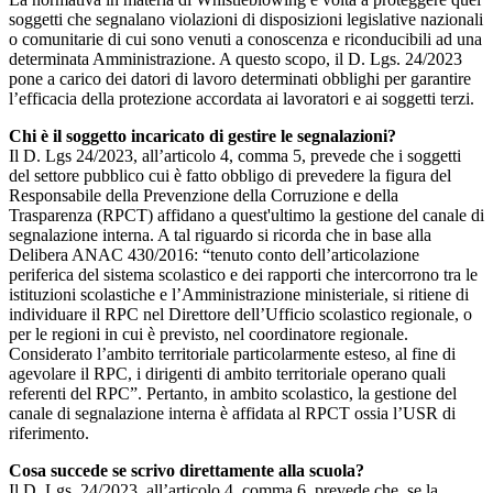
soggetti che segnalano violazioni di disposizioni legislative nazionali
o comunitarie di cui sono venuti a conoscenza e riconducibili ad una
determinata Amministrazione. A questo scopo, il D. Lgs. 24/2023
pone a carico dei datori di lavoro determinati obblighi per garantire
l’efficacia della protezione accordata ai lavoratori e ai soggetti terzi.
Chi è il soggetto incaricato di gestire le segnalazioni?
Il D. Lgs 24/2023, all’articolo 4, comma 5, prevede che i soggetti
del settore pubblico cui è fatto obbligo di prevedere la figura del
Responsabile della Prevenzione della Corruzione e della
Trasparenza (RPCT) affidano a quest'ultimo la gestione del canale di
segnalazione interna. A tal riguardo si ricorda che in base alla
Delibera ANAC 430/2016: “tenuto conto dell’articolazione
periferica del sistema scolastico e dei rapporti che intercorrono tra le
istituzioni scolastiche e l’Amministrazione ministeriale, si ritiene di
individuare il RPC nel Direttore dell’Ufficio scolastico regionale, o
per le regioni in cui è previsto, nel coordinatore regionale.
Considerato l’ambito territoriale particolarmente esteso, al fine di
agevolare il RPC, i dirigenti di ambito territoriale operano quali
referenti del RPC”. Pertanto, in ambito scolastico, la gestione del
canale di segnalazione interna è affidata al RPCT ossia l’USR di
riferimento.
Cosa succede se scrivo direttamente alla scuola?
Il D. Lgs. 24/2023, all’articolo 4, comma 6, prevede che, se la