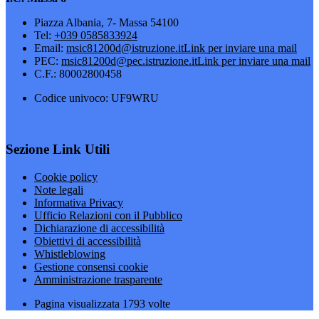
Piazza Albania, 7- Massa 54100
Tel:
+039 0585833924
Email:
msic81200d@istruzione.it
Link per inviare una mail
PEC:
msic81200d@pec.istruzione.it
Link per inviare una mail
C.F.: 80002800458
Codice univoco: UF9WRU
Sezione Link Utili
Cookie policy
Note legali
Informativa Privacy
Ufficio Relazioni con il Pubblico
Dichiarazione di accessibilità
Obiettivi di accessibilità
Whistleblowing
Gestione consensi cookie
Amministrazione trasparente
Pagina visualizzata
1793
volte