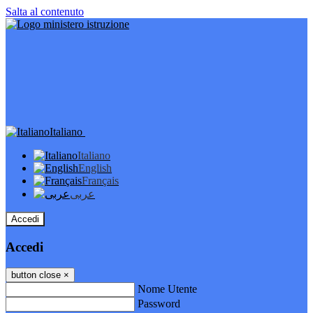
Salta al contenuto
Italiano
Italiano
English
Français
عربى
Accedi
Accedi
button close
×
Nome Utente
Password