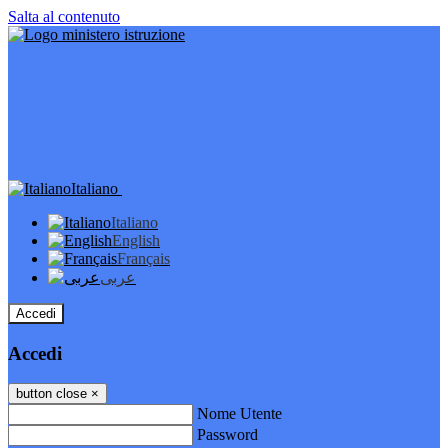
Salta al contenuto
Italiano
Italiano
English
Français
عربى
Accedi
Accedi
button close
×
Nome Utente
Password