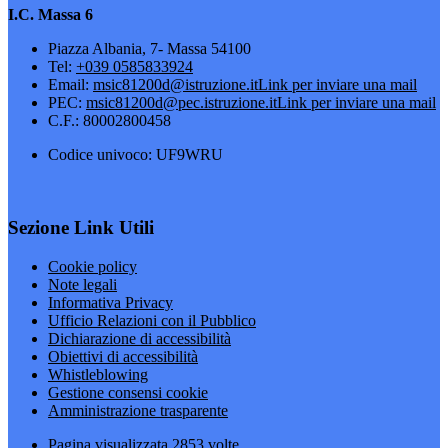
I.C. Massa 6
Piazza Albania, 7- Massa 54100
Tel:
+039 0585833924
Email:
msic81200d@istruzione.it
Link per inviare una mail
PEC:
msic81200d@pec.istruzione.it
Link per inviare una mail
C.F.: 80002800458
Codice univoco: UF9WRU
Sezione Link Utili
Cookie policy
Note legali
Informativa Privacy
Ufficio Relazioni con il Pubblico
Dichiarazione di accessibilità
Obiettivi di accessibilità
Whistleblowing
Gestione consensi cookie
Amministrazione trasparente
Pagina visualizzata
2853
volte