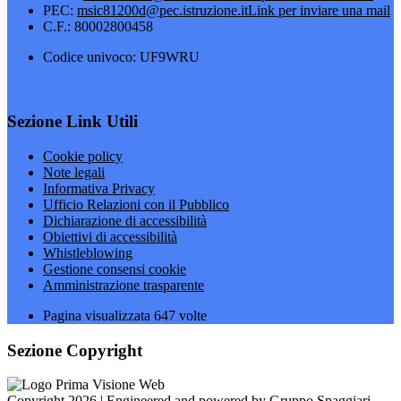
PEC:
msic81200d@pec.istruzione.it
Link per inviare una mail
C.F.: 80002800458
Codice univoco: UF9WRU
Sezione Link Utili
Cookie policy
Note legali
Informativa Privacy
Ufficio Relazioni con il Pubblico
Dichiarazione di accessibilità
Obiettivi di accessibilità
Whistleblowing
Gestione consensi cookie
Amministrazione trasparente
Pagina visualizzata
647
volte
Sezione Copyright
Copyright 2026 | Engineered and powered by Gruppo Spaggiari