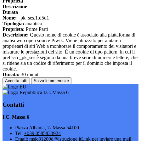
Proprieta
Descrizione
Durata
Nome:
_pk_ses.1.d5d1
Tipologia:
analitico
Proprieta:
Prime Parti
Descrizione:
Questo nome di cookie è associato alla piattaforma di
analisi web open source Piwik. Viene utilizzato per aiutare i
proprietari di siti Web a monitorare il comportamento dei visitatori e
misurare le prestazioni del sito. È un cookie di tipo pattern, in cui il
prefisso _pk_ses è seguito da una breve serie di numeri e lettere, che
si ritiene sia un codice di riferimento per il dominio che imposta il
cookie.
Durata:
30 minuti
Accetta tutti
Salva le preferenze
I.C. Massa 6
Contatti
I.C. Massa 6
Piazza Albania, 7- Massa 54100
Tel:
+039 0585833924
Email:
msic81200d@istruzione.it
Link per inviare una mail