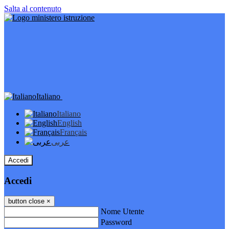
Salta al contenuto
Italiano
Italiano
English
Français
عربى
Accedi
Accedi
button close
×
Nome Utente
Password