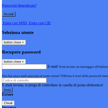
Password dimenticata?
-
Entra con SPID
Entra con CIE
Seleziona utente
button close
×
Recupero password
button close
×
E-mail
Verrà inviato un messaggio all'indirizz
Non hai una e-mail associata al nome utente? Effettua il reset della password tram
E-mail inviata, si prega di controllare la casella di posta elettronica!
Errore
Chiudi
Successo