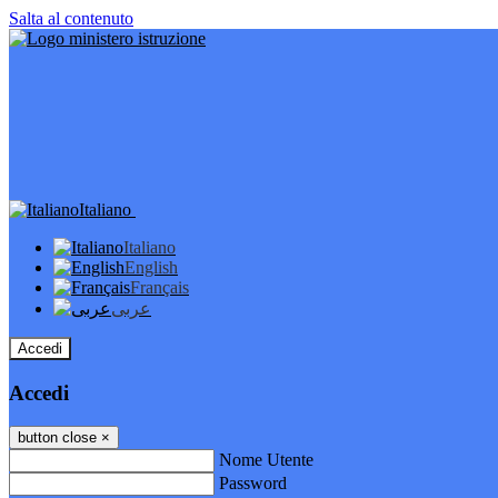
Salta al contenuto
Italiano
Italiano
English
Français
عربى
Accedi
Accedi
button close
×
Nome Utente
Password