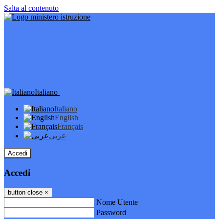
Salta al contenuto
Italiano
Italiano
English
Français
عربى
Accedi
Accedi
button close
×
Nome Utente
Password