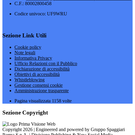
C.F.: 80002800458
Codice univoco: UF9WRU
Sezione Link Utili
Cookie policy
Note legali
Informativa Privacy
Ufficio Relazioni con il Pubblico
Dichiarazione di accessibilità
Obiettivi di accessibilità
Whistleblowing
Gestione consensi cookie
Amministrazione trasparente
Pagina visualizzata
1158
volte
Sezione Copyright
Copyright 2026 | Engineered and powered by Gruppo Spaggiari
Parma S.p.A. | Divisione Publishing & New Social Media