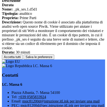
Descrizione
Durata
Nome:
_pk_ses.1.d5d1
Tipologia:
analitico
Proprieta:
Prime Parti
Descrizione:
Questo nome di cookie è associato alla piattaforma di
analisi web open source Piwik. Viene utilizzato per aiutare i
proprietari di siti Web a monitorare il comportamento dei visitatori e
misurare le prestazioni del sito. È un cookie di tipo pattern, in cui il
prefisso _pk_ses è seguito da una breve serie di numeri e lettere, che
si ritiene sia un codice di riferimento per il dominio che imposta il
cookie.
Durata:
30 minuti
Accetta tutti
Salva le preferenze
I.C. Massa 6
Contatti
I.C. Massa 6
Piazza Albania, 7- Massa 54100
Tel:
+039 0585833924
Email:
msic81200d@istruzione.it
Link per inviare una mail
PEC:
msic81200d@pec.istruzione.it
Link per inviare una mail