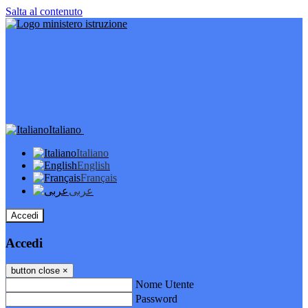
Salta al contenuto
Italiano
Italiano
English
Français
عربى
Accedi
Accedi
button close
×
Nome Utente
Password