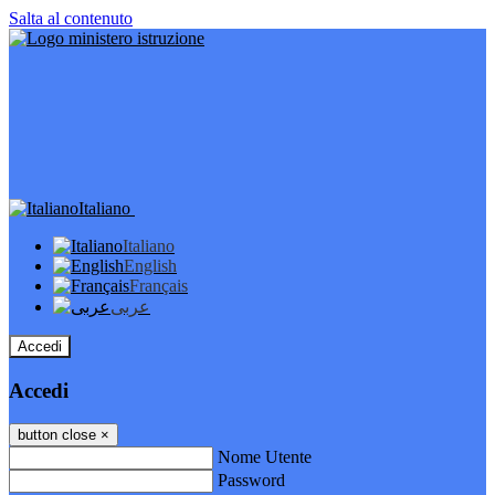
Salta al contenuto
Italiano
Italiano
English
Français
عربى
Accedi
Accedi
button close
×
Nome Utente
Password