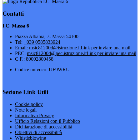
I.C. Massa 6
Contatti
I.C. Massa 6
Piazza Albania, 7- Massa 54100
Tel:
+039 0585833924
Email:
msic81200d@istruzione.it
Link per inviare una mail
PEC:
msic81200d@pec.istruzione.it
Link per inviare una mail
C.F.: 80002800458
Codice univoco: UF9WRU
Sezione Link Utili
Cookie policy
Note legali
Informativa Privacy
Ufficio Relazioni con il Pubblico
Dichiarazione di accessibilità
Obiettivi di accessibilità
Whistleblowing