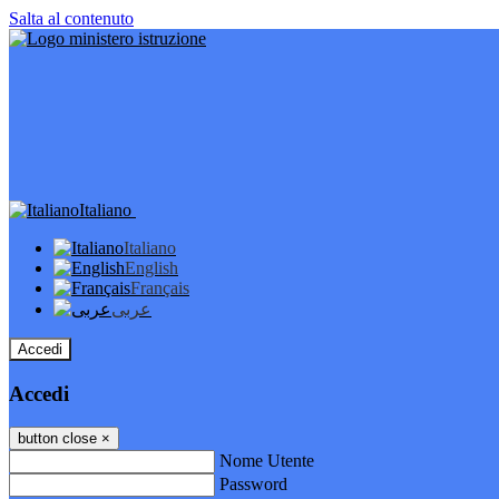
Salta al contenuto
Italiano
Italiano
English
Français
عربى
Accedi
Accedi
button close
×
Nome Utente
Password