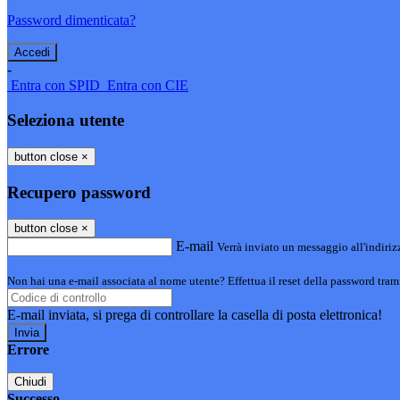
Password dimenticata?
-
Entra con SPID
Entra con CIE
Seleziona utente
button close
×
Recupero password
button close
×
E-mail
Verrà inviato un messaggio all'indirizz
Non hai una e-mail associata al nome utente? Effettua il reset della password tram
E-mail inviata, si prega di controllare la casella di posta elettronica!
Errore
Chiudi
Successo