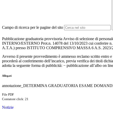
Campo di ricerca per le pagine del sito
Pubblicazione graduatoria provvisoria Avviso di selezione di personal
INTERNO/ESTERNO Prot.n. 14078 del 13/10/2023 cui conferire n. 1 in
A.T.A.) presso ISTITUTO COMPRENSIVO MASSA 6 A.S. 20
Avverso il presente provvedimento è ammesso reclamo scritto entro e non
procederà al conferimento dell’incarico, previa verifica dei titoli dichi
adotta la seguente forma di pubblicità: − pubblicazione all’albo on line 
Allegati
annotazione_DETERMINA GRADUATORIA ESAME DOMANDE S
File PDF
Contatore click: 21
Notizie