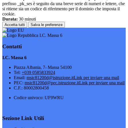
prefisso _pk_ses è seguito da una breve serie di numeri e lettere, che
si ritiene sia un codice di riferimento per il dominio che imposta il
cookie.
Durata:
30 minuti
Accetta tutti
Salva le preferenze
I.C. Massa 6
Contatti
I.C. Massa 6
Piazza Albania, 7- Massa 54100
Tel:
+039 0585833924
Email:
msic81200d@istruzione.it
Link per inviare una mail
PEC:
msic81200d@pec.istruzione.it
Link per inviare una mail
C.F.: 80002800458
Codice univoco: UF9WRU
Sezione Link Utili