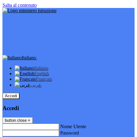
Salta al contenuto
Italiano
Italiano
English
Français
عربى
Accedi
Accedi
button close
×
Nome Utente
Password