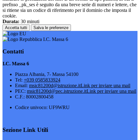
prefisso _pk_ses è seguito da una breve serie di numeri e lettere, che
si ritiene sia un codice di riferimento per il dominio che imposta il
cookie.
Durata:
30 minuti
Accetta tutti
Salva le preferenze
I.C. Massa 6
Contatti
I.C. Massa 6
Piazza Albania, 7- Massa 54100
Tel:
+039 0585833924
Email:
msic81200d@istruzione.it
Link per inviare una mail
PEC:
msic81200d@pec.istruzione.it
Link per inviare una mail
C.F.: 80002800458
Codice univoco: UF9WRU
Sezione Link Utili