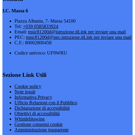
I.C. Massa 6
Piazza Albania, 7- Massa 54100
Tel:
+039 0585833924
Email:
msic81200d@istruzione.it
Link per inviare una mail
PEC:
msic81200d@pec.istruzione.it
Link per inviare una mail
C.F.: 80002800458
Codice univoco: UF9WRU
Sezione Link Utili
Cookie policy
Note legali
Informativa Privacy
Ufficio Relazioni con il Pubblico
Dichiarazione di accessibilità
Obiettivi di accessibilità
Whistleblowing
Gestione consensi cookie
Amministrazione trasparente