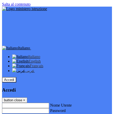
Salta al contenuto
Italiano
Italiano
English
Français
عربى
Accedi
Accedi
button close
×
Nome Utente
Password