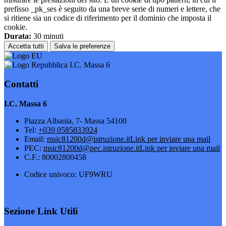
prefisso _pk_ses è seguito da una breve serie di numeri e lettere, che
si ritiene sia un codice di riferimento per il dominio che imposta il
cookie.
Durata:
30 minuti
Accetta tutti
Salva le preferenze
I.C. Massa 6
Contatti
I.C. Massa 6
Piazza Albania, 7- Massa 54100
Tel:
+039 0585833924
Email:
msic81200d@istruzione.it
Link per inviare una mail
PEC:
msic81200d@pec.istruzione.it
Link per inviare una mail
C.F.: 80002800458
Codice univoco: UF9WRU
Sezione Link Utili