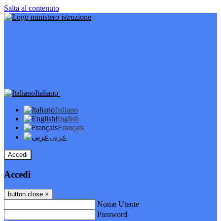
Salta al contenuto
Italiano
Italiano
English
Français
عربى
Accedi
Accedi
button close
×
Nome Utente
Password