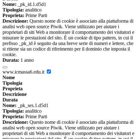
Nome:
_pk_id.1.d5d1
Tipologia:
analitico
Proprieta:
Prime Parti
Descrizione:
Questo nome di cookie è associato alla piattaforma di
analisi web open source Piwik. Viene utilizzato per aiutare i
proprietari di siti Web a monitorare il comportamento dei visitatori e
misurare le prestazioni del sito. È un cookie di tipo pattern, in cui il
prefisso _pk_id è seguito da una breve serie di numeri e lettere, che
si ritiene sia un codice di riferimento per il dominio che imposta il
cookie.
Durata:
1 anno
www.icmassa6.edu.it
Nome
Tipologia
Proprieta
Descrizione
Durata
Nome:
_pk_ses.1.d5d1
Tipologia:
analitico
Proprieta:
Prime Parti
Descrizione:
Questo nome di cookie è associato alla piattaforma di
analisi web open source Piwik. Viene utilizzato per aiutare i
proprietari di siti Web a monitorare il comportamento dei visitatori e
misurare le prestazioni del sito. È un cookie di tipo pattern, in cui il