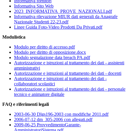
Informativa fornitori
Informativa Sito Web
2023_INFORMATIVA_PROVE_NAZIONALI.pdf
Informativa rilevazione MIUR dati generali da Anagrafe
Nazionale Studenti 22-23.pdf
Linee Guida Foto-Video Prodotti Da Privati.pdf
Modulistica
Modulo per diritto di accesso.pdf
Modulo per diritto di opposizione.docx
Modulo segnalazione data breach PA.pdf
Autorizzazione e istruzioni al trattamento dei dati - assistenti
amministrativi
Autorizzazione e istruzioni al trattamento dei dati - docenti
Autorizzazione e istruzioni al trattamento dei dati -
collaboratori scolastici
Autorizzazione e istruzioni al trattamento dei dati - personale
tecnico e animatore digitale
FAQ e riferimenti legali
2003-06-30 Dlgs196-2003 con modifiche 2011.pdf
2006-07-12 dm_305-2006 con allegati.pdf
2009-06-25 ProvvedimentoGarante-
AmministratoriSistema.pdf