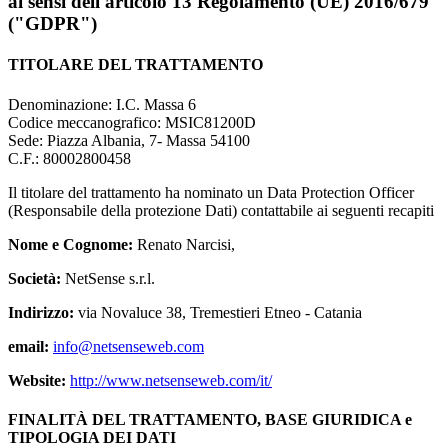
ai sensi dell'articolo 13 Regolamento (UE) 2016/679
("GDPR")
TITOLARE DEL TRATTAMENTO
Denominazione: I.C. Massa 6
Codice meccanografico: MSIC81200D
Sede: Piazza Albania, 7- Massa 54100
C.F.: 80002800458
Il titolare del trattamento ha nominato un Data Protection Officer
(Responsabile della protezione Dati) contattabile ai seguenti recapiti
Nome e Cognome:
Renato Narcisi,
Società:
NetSense s.r.l.
Indirizzo:
via Novaluce 38, Tremestieri Etneo - Catania
email:
info@netsenseweb.com
Website:
http://www.netsenseweb.com/it/
FINALITÀ DEL TRATTAMENTO, BASE GIURIDICA e
TIPOLOGIA DEI DATI