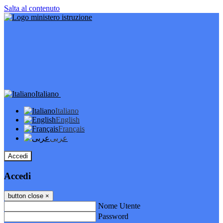
Salta al contenuto
Italiano
Italiano
English
Français
عربى
Accedi
Accedi
button close
×
Nome Utente
Password