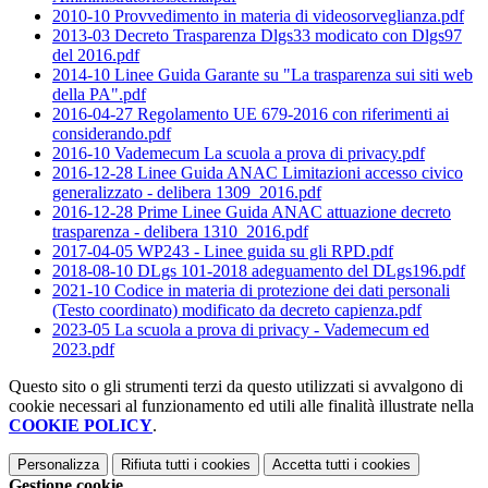
2010-10 Provvedimento in materia di videosorveglianza.pdf
2013-03 Decreto Trasparenza Dlgs33 modicato con Dlgs97
del 2016.pdf
2014-10 Linee Guida Garante su "La trasparenza sui siti web
della PA".pdf
2016-04-27 Regolamento UE 679-2016 con riferimenti ai
considerando.pdf
2016-10 Vademecum La scuola a prova di privacy.pdf
2016-12-28 Linee Guida ANAC Limitazioni accesso civico
generalizzato - delibera 1309_2016.pdf
2016-12-28 Prime Linee Guida ANAC attuazione decreto
trasparenza - delibera 1310_2016.pdf
2017-04-05 WP243 - Linee guida su gli RPD.pdf
2018-08-10 DLgs 101-2018 adeguamento del DLgs196.pdf
2021-10 Codice in materia di protezione dei dati personali
(Testo coordinato) modificato da decreto capienza.pdf
2023-05 La scuola a prova di privacy - Vademecum ed
2023.pdf
Questo sito o gli strumenti terzi da questo utilizzati si avvalgono di
cookie necessari al funzionamento ed utili alle finalità illustrate nella
COOKIE POLICY
.
Personalizza
Rifiuta tutti
i cookies
Accetta tutti
i cookies
Gestione cookie