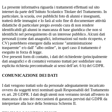
La presente informativa riguarda i trattamenti effettuati sul sito
internet da parte dell’Istituto Scolastico Titolare del Trattamento. In
particolare, la scuola, ove pubblichi foto di alunni e insegnanti,
tratterà delle immagini e lo farà al solo fine di documentare attività
didattiche di particolare pregio avendo cura di non rendere
identificabili gli alunni in mancanza di base giuridica che non si
identifichi nel perseguimento di un interesse pubblico. Alcuni dati
personali (come dati anagrafici, informazioni sul ruolo ricoperto, e
CV) potrebbero emergere dalla sezione "amministrazione
trasparente" e/o dall' "albo online", in quel caso il trattamento è
eseguito in forza di legge.
Ove presenti form di contatto, i dati del richiedente (principalmente
dati anagrafici e di contatto) verranno trattati per soddisfare una
esplicita richiesta precontrattuale ai sensi dell’art. 6 b) del GDPR.
COMUNICAZIONE DEI DATI
I dati vengono trattati solo da personale adeguatamente incaricato
ovvero da soggetti terzi nominati quali Responsabili del Trattamento
ex art. 28 GDPR. I dati degli utenti non verranno inviati all'estero in
mancanza di uno dei meccanismi di garanzia previsti dal GDPR da
interpretare alla luce della Sentenza Schrems II.