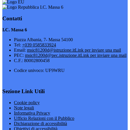
I.C. Massa 6
Contatti
I.C. Massa 6
Piazza Albania, 7- Massa 54100
Tel:
+039 0585833924
Email:
msic81200d@istruzione.it
Link per inviare una mail
PEC:
msic81200d@pec.istruzione.it
Link per inviare una mail
C.F.: 80002800458
Codice univoco: UF9WRU
Sezione Link Utili
Cookie policy
Note legali
Informativa Privacy
Ufficio Relazioni con il Pubblico
Dichiarazione di accessibilità
Obiettivi di accessibilità