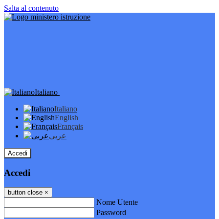
Salta al contenuto
Italiano
Italiano
English
Français
عربى
Accedi
Accedi
button close
×
Nome Utente
Password