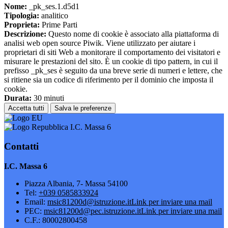
Nome:
_pk_ses.1.d5d1
Tipologia:
analitico
Proprieta:
Prime Parti
Descrizione:
Questo nome di cookie è associato alla piattaforma di
analisi web open source Piwik. Viene utilizzato per aiutare i
proprietari di siti Web a monitorare il comportamento dei visitatori e
misurare le prestazioni del sito. È un cookie di tipo pattern, in cui il
prefisso _pk_ses è seguito da una breve serie di numeri e lettere, che
si ritiene sia un codice di riferimento per il dominio che imposta il
cookie.
Durata:
30 minuti
Accetta tutti
Salva le preferenze
I.C. Massa 6
Contatti
I.C. Massa 6
Piazza Albania, 7- Massa 54100
Tel:
+039 0585833924
Email:
msic81200d@istruzione.it
Link per inviare una mail
PEC:
msic81200d@pec.istruzione.it
Link per inviare una mail
C.F.: 80002800458