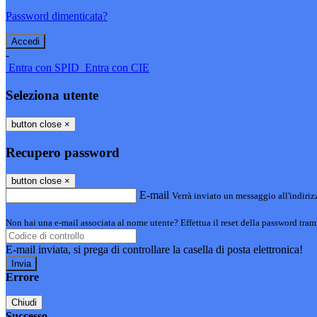
Password dimenticata?
-
Entra con SPID
Entra con CIE
Seleziona utente
button close
×
Recupero password
button close
×
E-mail
Verrà inviato un messaggio all'indirizz
Non hai una e-mail associata al nome utente? Effettua il reset della password tram
E-mail inviata, si prega di controllare la casella di posta elettronica!
Errore
Chiudi
Successo