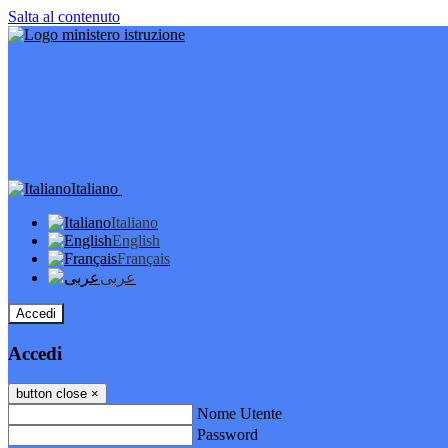
Salta al contenuto
Italiano
Italiano
English
Français
عربى
Accedi
Accedi
button close
×
Nome Utente
Password