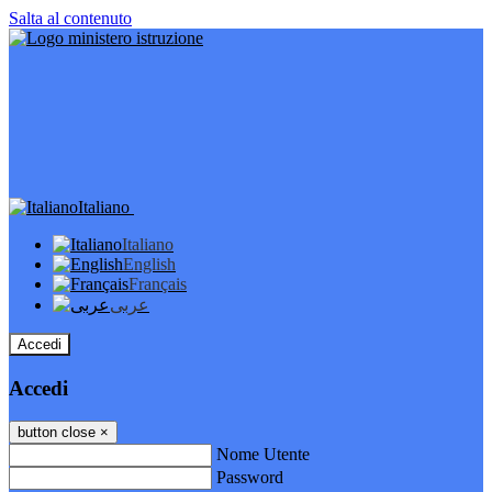
Salta al contenuto
Italiano
Italiano
English
Français
عربى
Accedi
Accedi
button close
×
Nome Utente
Password