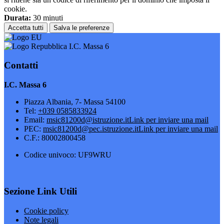
cookie.
Durata:
30 minuti
Accetta tutti
Salva le preferenze
I.C. Massa 6
Contatti
I.C. Massa 6
Piazza Albania, 7- Massa 54100
Tel:
+039 0585833924
Email:
msic81200d@istruzione.it
Link per inviare una mail
PEC:
msic81200d@pec.istruzione.it
Link per inviare una mail
C.F.: 80002800458
Codice univoco: UF9WRU
Sezione Link Utili
Cookie policy
Note legali