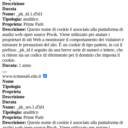
Descrizione
Durata
Nome:
_pk_id.1.d5d1
Tipologia:
analitico
Proprieta:
Prime Parti
Descrizione:
Questo nome di cookie è associato alla piattaforma di
analisi web open source Piwik. Viene utilizzato per aiutare i
proprietari di siti Web a monitorare il comportamento dei visitatori e
misurare le prestazioni del sito. È un cookie di tipo pattern, in cui il
prefisso _pk_id è seguito da una breve serie di numeri e lettere, che
si ritiene sia un codice di riferimento per il dominio che imposta il
cookie.
Durata:
1 anno
www.icmassa6.edu.it
Nome
Tipologia
Proprieta
Descrizione
Durata
Nome:
_pk_ses.1.d5d1
Tipologia:
analitico
Proprieta:
Prime Parti
Descrizione:
Questo nome di cookie è associato alla piattaforma di
analisi web open source Piwik. Viene utilizzato per aiutare i