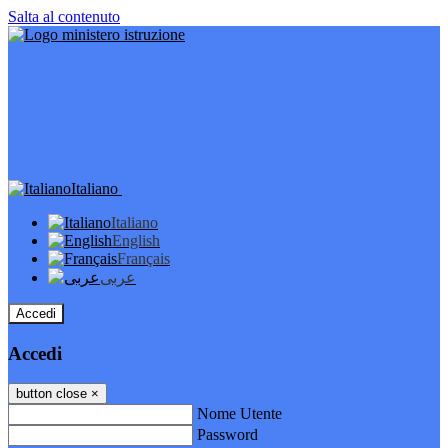
Salta al contenuto
Italiano
Italiano
English
Français
عربى
Accedi
Accedi
button close
×
Nome Utente
Password