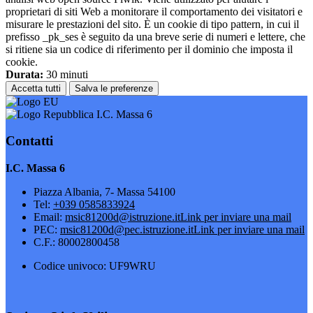
proprietari di siti Web a monitorare il comportamento dei visitatori e
misurare le prestazioni del sito. È un cookie di tipo pattern, in cui il
prefisso _pk_ses è seguito da una breve serie di numeri e lettere, che
si ritiene sia un codice di riferimento per il dominio che imposta il
cookie.
Durata:
30 minuti
Accetta tutti
Salva le preferenze
I.C. Massa 6
Contatti
I.C. Massa 6
Piazza Albania, 7- Massa 54100
Tel:
+039 0585833924
Email:
msic81200d@istruzione.it
Link per inviare una mail
PEC:
msic81200d@pec.istruzione.it
Link per inviare una mail
C.F.: 80002800458
Codice univoco: UF9WRU