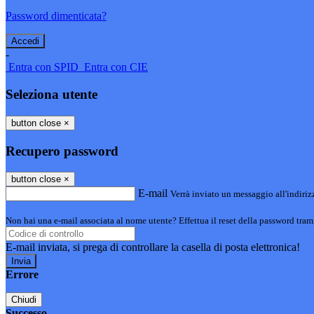
Password dimenticata?
-
Entra con SPID
Entra con CIE
Seleziona utente
button close
×
Recupero password
button close
×
E-mail
Verrà inviato un messaggio all'indirizz
Non hai una e-mail associata al nome utente? Effettua il reset della password tram
E-mail inviata, si prega di controllare la casella di posta elettronica!
Errore
Chiudi
Successo