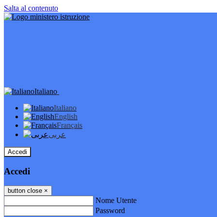
Salta al contenuto
Italiano
Italiano
English
Français
عربى
Accedi
Accedi
button close
×
Nome Utente
Password