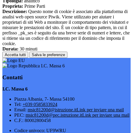
Tipologia:
analitico
Proprieta:
Prime Parti
Descrizione:
Questo nome di cookie è associato alla piattaforma di
analisi web open source Piwik. Viene utilizzato per aiutare i
proprietari di siti Web a monitorare il comportamento dei visitatori e
misurare le prestazioni del sito. È un cookie di tipo pattern, in cui il
prefisso _pk_ses è seguito da una breve serie di numeri e lettere, che
si ritiene sia un codice di riferimento per il dominio che imposta il
cookie.
Durata:
30 minuti
Accetta tutti
Salva le preferenze
I.C. Massa 6
Contatti
I.C. Massa 6
Piazza Albania, 7- Massa 54100
Tel:
+039 0585833924
Email:
msic81200d@istruzione.it
Link per inviare una mail
PEC:
msic81200d@pec.istruzione.it
Link per inviare una mail
C.F.: 80002800458
Codice univoco: UF9WRU