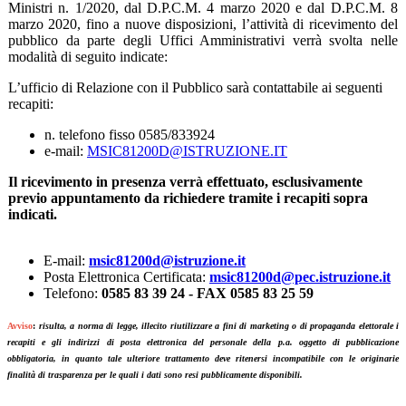
Ministri n. 1/2020, dal D.P.C.M. 4 marzo 2020 e dal D.P.C.M. 8
marzo 2020, fino a nuove disposizioni, l’attività di ricevimento del
pubblico da parte degli Uffici Amministrativi verrà svolta nelle
modalità di seguito indicate:
L’ufficio di Relazione con il Pubblico sarà contattabile ai seguenti
recapiti:
n. telefono fisso 0585/833924
e-mail:
MSIC81200D@ISTRUZIONE.IT
Il ricevimento in presenza verrà effettuato, esclusivamente
previo appuntamento da richiedere tramite i recapiti sopra
indicati.
E-mail:
msic81200d@istruzione.it
Posta Elettronica Certificata:
msic81200d@pec.istruzione.it
Telefono:
0585 83 39 24 - FAX
0585 83 25 59
Avviso
:
risulta, a norma di legge, illecito riutilizzare a fini di marketing o di propaganda elettorale i
recapiti e gli indirizzi di posta elettronica del personale della p.a. oggetto di pubblicazione
obbligatoria, in quanto tale ulteriore trattamento deve ritenersi incompatibile con le originarie
finalità di trasparenza per le quali i dati sono resi pubblicamente disponibili.