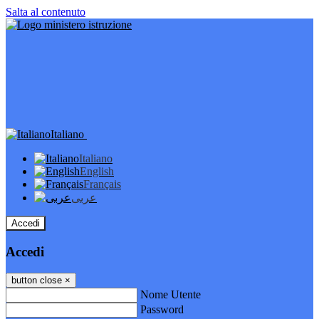
Salta al contenuto
Italiano
Italiano
English
Français
عربى
Accedi
Accedi
button close
×
Nome Utente
Password