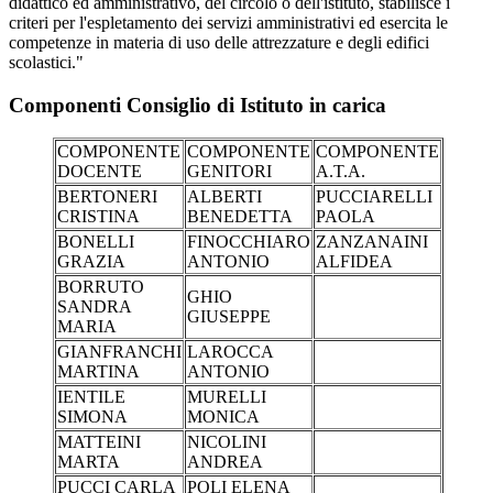
didattico ed amministrativo, del circolo o dell'istituto, stabilisce i
criteri per l'espletamento dei servizi amministrativi ed esercita le
competenze in materia di uso delle attrezzature e degli edifici
scolastici."
Componenti Consiglio di Istituto in carica
COMPONENTE
COMPONENTE
COMPONENTE
DOCENTE
GENITORI
A.T.A.
BERTONERI
ALBERTI
PUCCIARELLI
CRISTINA
BENEDETTA
PAOLA
BONELLI
FINOCCHIARO
ZANZANAINI
GRAZIA
ANTONIO
ALFIDEA
BORRUTO
GHIO
SANDRA
GIUSEPPE
MARIA
GIANFRANCHI
LAROCCA
MARTINA
ANTONIO
IENTILE
MURELLI
SIMONA
MONICA
MATTEINI
NICOLINI
MARTA
ANDREA
PUCCI CARLA
POLI ELENA