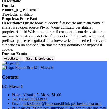
Descrizione
Durata
Nome:
_pk_ses.1.d5d1
Tipologia:
analitico
Proprieta:
Prime Parti
Descrizione:
Questo nome di cookie è associato alla piattaforma di
analisi web open source Piwik. Viene utilizzato per aiutare i
proprietari di siti Web a monitorare il comportamento dei visitatori e
misurare le prestazioni del sito. È un cookie di tipo pattern, in cui il
prefisso _pk_ses è seguito da una breve serie di numeri e lettere, che
si ritiene sia un codice di riferimento per il dominio che imposta il
cookie.
Durata:
30 minuti
Accetta tutti
Salva le preferenze
I.C. Massa 6
Contatti
I.C. Massa 6
Piazza Albania, 7- Massa 54100
Tel:
+039 0585833924
Email:
msic81200d@istruzione.it
Link per inviare una mail
PEC:
msic81200d@pec.istruzione.it
Link per inviare una mail