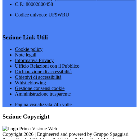
C.F.: 80002800458
Codice univoco: UF9WRU
Sezione Link Utili
Cookie policy
Note legali
Informativa Privacy
Ufficio Relazioni con il Pubblico
Dichiarazione di accessibilità
Obiettivi di accessibilità
Whistleblowing
Gestione consensi cookie
Amministrazione trasparente
Pagina visualizzata
745
volte
Sezione Copyright
Copyright 2026 | Engineered and powered by Gruppo Spaggiari