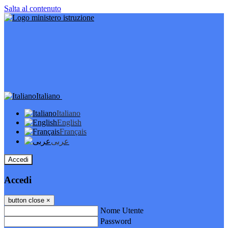
Salta al contenuto
Italiano
Italiano
English
Français
عربى
Accedi
Accedi
button close
×
Nome Utente
Password