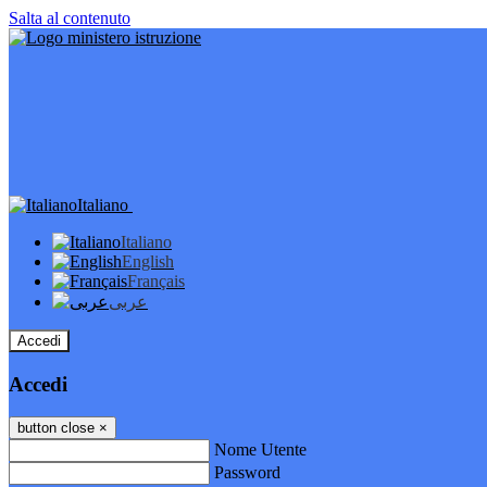
Salta al contenuto
Italiano
Italiano
English
Français
عربى
Accedi
Accedi
button close
×
Nome Utente
Password