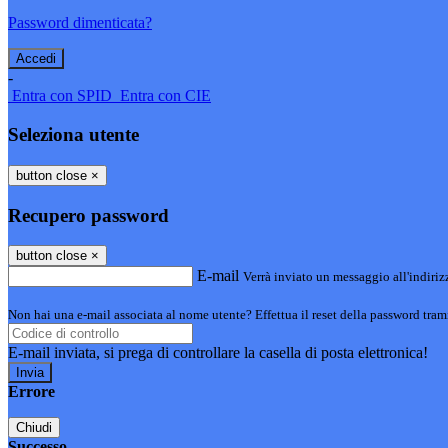
Password dimenticata?
-
Entra con SPID
Entra con CIE
Seleziona utente
button close
×
Recupero password
button close
×
E-mail
Verrà inviato un messaggio all'indirizz
Non hai una e-mail associata al nome utente? Effettua il reset della password tram
E-mail inviata, si prega di controllare la casella di posta elettronica!
Errore
Chiudi
Successo