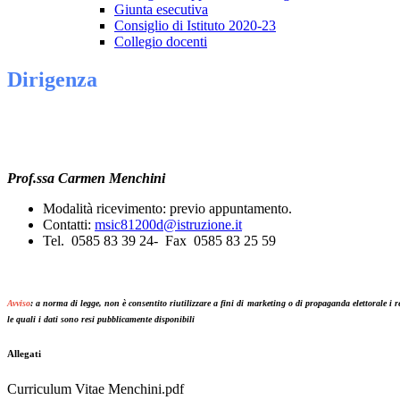
Giunta esecutiva
Consiglio di Istituto 2020-23
Collegio docenti
Dirigenza
Prof.ssa Carmen Menchini
Modalità ricevimento: previo appuntamento.
Contatti:
msic81200d@istruzione.it
Tel. 0585 83 39 24- Fax 0585 83 25 59
Avviso
: a norma di legge, non è consentito riutilizzare a fini di marketing o di propaganda elettorale i re
le quali i dati sono resi pubblicamente disponibili
Allegati
Curriculum Vitae Menchini.pdf