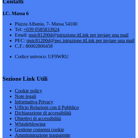
Contatti
I.C. Massa 6
Piazza Albania, 7- Massa 54100
Tel:
+039 0585833924
Email:
msic81200d@istruzione.it
Link per inviare una mail
PEC:
msic81200d@pec.istruzione.it
Link per inviare una mail
C.F.: 80002800458
Codice univoco: UF9WRU
Sezione Link Utili
Cookie policy
Note legali
Informativa Privacy
Ufficio Relazioni con il Pubblico
Dichiarazione di accessibilità
Obiettivi di accessibilità
Whistleblowing
Gestione consensi cookie
Amministrazione trasparente