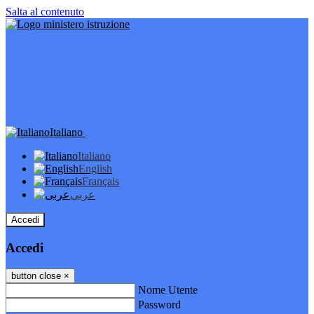
Salta al contenuto
Italiano
Italiano
English
Français
عربى
Accedi
Accedi
button close
×
Nome Utente
Password