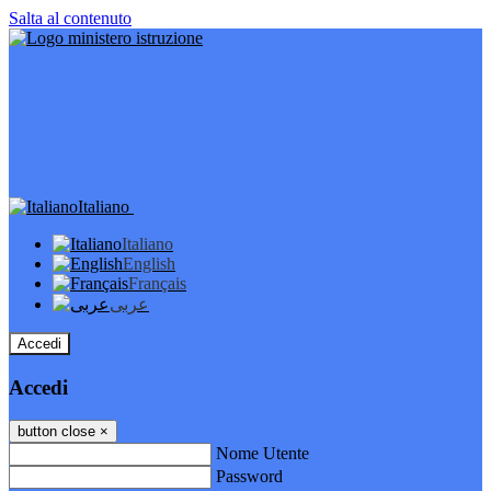
Salta al contenuto
Italiano
Italiano
English
Français
عربى
Accedi
Accedi
button close
×
Nome Utente
Password