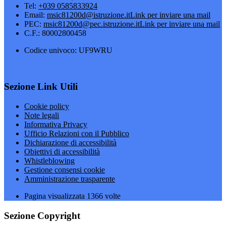
Tel:
+039 0585833924
Email:
msic81200d@istruzione.it
Link per inviare una mail
PEC:
msic81200d@pec.istruzione.it
Link per inviare una mail
C.F.: 80002800458
Codice univoco: UF9WRU
Sezione Link Utili
Cookie policy
Note legali
Informativa Privacy
Ufficio Relazioni con il Pubblico
Dichiarazione di accessibilità
Obiettivi di accessibilità
Whistleblowing
Gestione consensi cookie
Amministrazione trasparente
Pagina visualizzata
1366
volte
Sezione Copyright