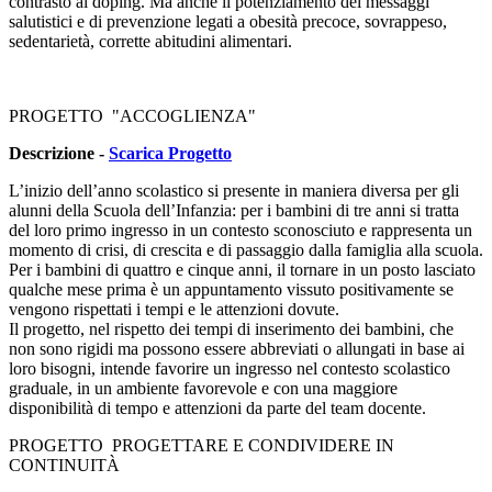
contrasto al doping. Ma anche il potenziamento dei messaggi
salutistici e di prevenzione legati a obesità precoce, sovrappeso,
sedentarietà, corrette abitudini alimentari.
PROGETTO "ACCOGLIENZA"
Descrizione -
Scarica Progetto
L’inizio dell’anno scolastico si presente in maniera diversa per gli
alunni della Scuola dell’Infanzia: per i bambini di tre anni si tratta
del loro primo ingresso in un contesto sconosciuto e rappresenta un
momento di crisi, di crescita e di passaggio dalla famiglia alla scuola.
Per i bambini di quattro e cinque anni, il tornare in un posto lasciato
qualche mese prima è un appuntamento vissuto positivamente se
vengono rispettati i tempi e le attenzioni dovute.
Il progetto, nel rispetto dei tempi di inserimento dei bambini, che
non sono rigidi ma possono essere abbreviati o allungati in base ai
loro bisogni, intende favorire un ingresso nel contesto scolastico
graduale, in un ambiente favorevole e con una maggiore
disponibilità di tempo e attenzioni da parte del team docente.
PROGETTO PROGETTARE E CONDIVIDERE IN
CONTINUITÀ