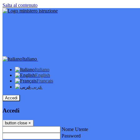
Salta al contenuto
Italiano
Italiano
English
Français
عربى
Accedi
Accedi
button close
×
Nome Utente
Password