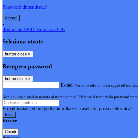
Password dimenticata?
-
Entra con SPID
Entra con CIE
Seleziona utente
button close
×
Recupero password
button close
×
E-mail
Verrà inviato un messaggio all'indirizz
Non hai una e-mail associata al nome utente? Effettua il reset della password tram
E-mail inviata, si prega di controllare la casella di posta elettronica!
Errore
Chiudi
Successo