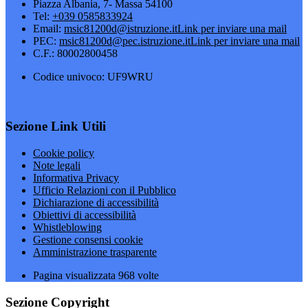
Piazza Albania, 7- Massa 54100
Tel:
+039 0585833924
Email:
msic81200d@istruzione.it
Link per inviare una mail
PEC:
msic81200d@pec.istruzione.it
Link per inviare una mail
C.F.: 80002800458
Codice univoco: UF9WRU
Sezione Link Utili
Cookie policy
Note legali
Informativa Privacy
Ufficio Relazioni con il Pubblico
Dichiarazione di accessibilità
Obiettivi di accessibilità
Whistleblowing
Gestione consensi cookie
Amministrazione trasparente
Pagina visualizzata
968
volte
Sezione Copyright