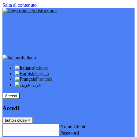
Salta al contenuto
Italiano
Italiano
English
Français
عربى
Accedi
Accedi
button close
×
Nome Utente
Password