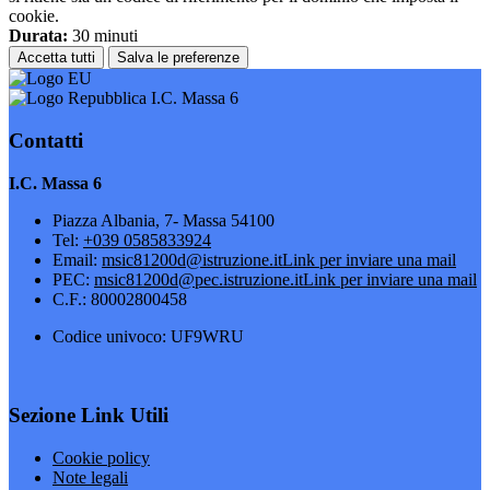
cookie.
Durata:
30 minuti
Accetta tutti
Salva le preferenze
I.C. Massa 6
Contatti
I.C. Massa 6
Piazza Albania, 7- Massa 54100
Tel:
+039 0585833924
Email:
msic81200d@istruzione.it
Link per inviare una mail
PEC:
msic81200d@pec.istruzione.it
Link per inviare una mail
C.F.: 80002800458
Codice univoco: UF9WRU
Sezione Link Utili
Cookie policy
Note legali