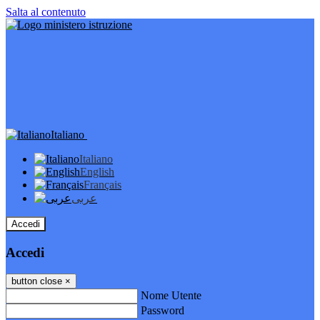
Salta al contenuto
Italiano
Italiano
English
Français
عربى
Accedi
Accedi
button close
×
Nome Utente
Password