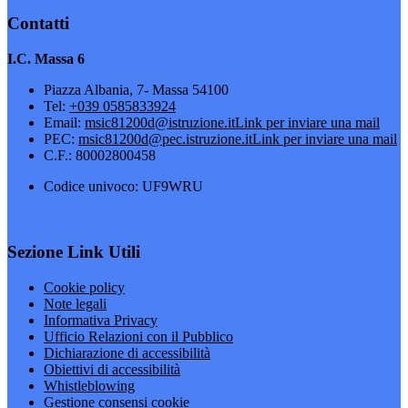
Contatti
I.C. Massa 6
Piazza Albania, 7- Massa 54100
Tel:
+039 0585833924
Email:
msic81200d@istruzione.it
Link per inviare una mail
PEC:
msic81200d@pec.istruzione.it
Link per inviare una mail
C.F.: 80002800458
Codice univoco: UF9WRU
Sezione Link Utili
Cookie policy
Note legali
Informativa Privacy
Ufficio Relazioni con il Pubblico
Dichiarazione di accessibilità
Obiettivi di accessibilità
Whistleblowing
Gestione consensi cookie