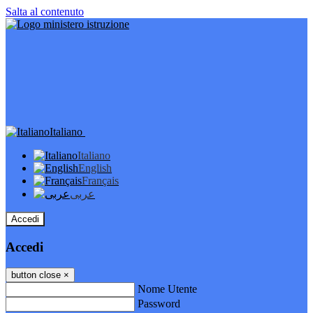
Salta al contenuto
Italiano
Italiano
English
Français
عربى
Accedi
Accedi
button close
×
Nome Utente
Password