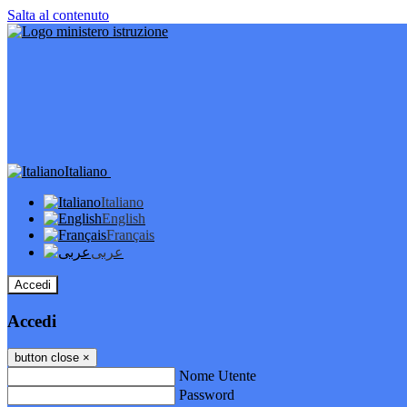
Salta al contenuto
Italiano
Italiano
English
Français
عربى
Accedi
Accedi
button close
×
Nome Utente
Password