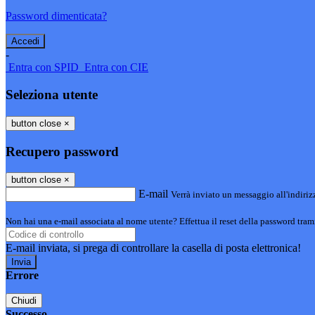
Password dimenticata?
-
Entra con SPID
Entra con CIE
Seleziona utente
button close
×
Recupero password
button close
×
E-mail
Verrà inviato un messaggio all'indirizz
Non hai una e-mail associata al nome utente? Effettua il reset della password tram
E-mail inviata, si prega di controllare la casella di posta elettronica!
Errore
Chiudi
Successo