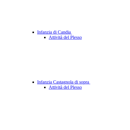
Infanzia di Candia
Attività del Plesso
Infanzia Castagnola di sopra
Attività del Plesso