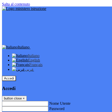
Salta al contenuto
Italiano
Italiano
English
Français
عربى
Accedi
Accedi
button close
×
Nome Utente
Password