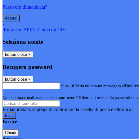
Password dimenticata?
-
Entra con SPID
Entra con CIE
Seleziona utente
button close
×
Recupero password
button close
×
E-mail
Verrà inviato un messaggio all'indirizz
Non hai una e-mail associata al nome utente? Effettua il reset della password tram
E-mail inviata, si prega di controllare la casella di posta elettronica!
Errore
Chiudi
Successo