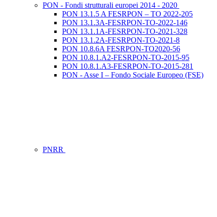
PON - Fondi strutturali europei 2014 - 2020
PON 13.1.5 A FESRPON – TO 2022-205
PON 13.1.3A-FESRPON-TO-2022-146
PON 13.1.1A-FESRPON-TO-2021-328
PON 13.1.2A-FESRPON-TO-2021-8
PON 10.8.6A FESRPON-TO2020-56
PON 10.8.1.A2-FESRPON-TO-2015-95
PON 10.8.1.A3-FESRPON-TO-2015-281
PON - Asse I – Fondo Sociale Europeo (FSE)
PNRR