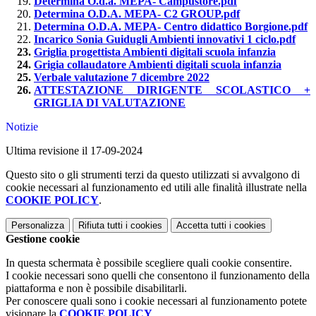
Determina O.d.a. MEPA- Campustore.pdf
Determina O.D.A. MEPA- C2 GROUP.pdf
Determina O.D.A. MEPA- Centro didattico Borgione.pdf
Incarico Sonia Guidugli Ambienti innovativi 1 ciclo.pdf
Griglia progettista Ambienti digitali scuola infanzia
Grigia collaudatore Ambienti digitali scuola infanzia
Verbale valutazione 7 dicembre 2022
ATTESTAZIONE DIRIGENTE SCOLASTICO +
GRIGLIA DI VALUTAZIONE
Notizie
Ultima revisione il 17-09-2024
Questo sito o gli strumenti terzi da questo utilizzati si avvalgono di
cookie necessari al funzionamento ed utili alle finalità illustrate nella
COOKIE POLICY
.
Personalizza
Rifiuta tutti
i cookies
Accetta tutti
i cookies
Gestione cookie
In questa schermata è possibile scegliere quali cookie consentire.
I cookie necessari sono quelli che consentono il funzionamento della
piattaforma e non è possibile disabilitarli.
Per conoscere quali sono i cookie necessari al funzionamento potete
visionare la
COOKIE POLICY
.