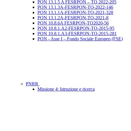
PON 13.1.5 A FESRPON – TO 2022-205
PON 13.1.3A-FESRPON-TO-2022-146
PON 13.1.1A-FESRPON-TO-2021-328
PON 13.1.2A-FESRPON-TO-2021-8
PON 10.8.6A FESRPON-TO2020-56
PON 10.8.1.A2-FESRPON-TO-2015-95
PON 10.8.1.A3-FESRPON-TO-2015-281
PON - Asse I – Fondo Sociale Europeo (FSE)
PNRR
Missione 4: Istruzione e ricerca