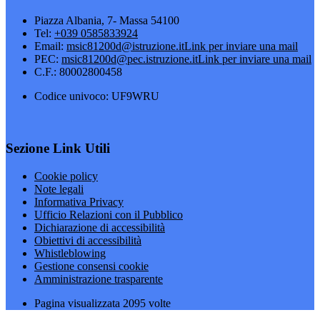
Piazza Albania, 7- Massa 54100
Tel:
+039 0585833924
Email:
msic81200d@istruzione.it
Link per inviare una mail
PEC:
msic81200d@pec.istruzione.it
Link per inviare una mail
C.F.: 80002800458
Codice univoco: UF9WRU
Sezione Link Utili
Cookie policy
Note legali
Informativa Privacy
Ufficio Relazioni con il Pubblico
Dichiarazione di accessibilità
Obiettivi di accessibilità
Whistleblowing
Gestione consensi cookie
Amministrazione trasparente
Pagina visualizzata
2095
volte