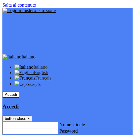
Salta al contenuto
Italiano
Italiano
English
Français
عربى
Accedi
Accedi
button close
×
Nome Utente
Password