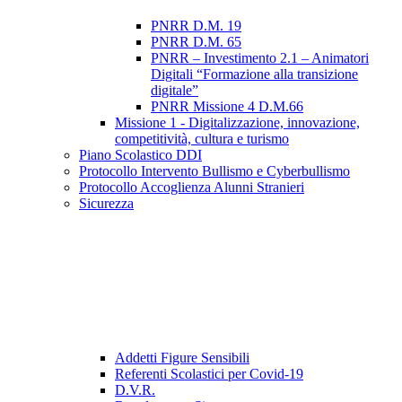
PNRR D.M. 19
PNRR D.M. 65
PNRR – Investimento 2.1 – Animatori
Digitali “Formazione alla transizione
digitale”
PNRR Missione 4 D.M.66
Missione 1 - Digitalizzazione, innovazione,
competitività, cultura e turismo
Piano Scolastico DDI
Protocollo Intervento Bullismo e Cyberbullismo
Protocollo Accoglienza Alunni Stranieri
Sicurezza
Addetti Figure Sensibili
Referenti Scolastici per Covid-19
D.V.R.