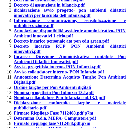
Decreto di assunzione in bilancio.pdf
dichiarazione avvio progetto- pon ambienti didattici
innovativi per la scuola dell'infanzia.pdf
Informazione comunicazione, sensibilizzazione e
pubblicizzazione.pdf
Annotazione disponibilità assistente amministrativo- PON
Ambienti innovativi 1 ciclo.pdf
Decreto incarico personale ata pon edu green.pdf
Decreto incarico RUP PON Ambienti didattici
innovativi.pdf
Incarico Direzione Amministrativa contabile Pon
Ambienti Didattici Innovativi.pdf
Avviso progettista interno- PON Infanzia.pdf
Avviso collaudatore interno- PON Infanzia.pdf
Annotazione Determina Acquisto Targhe Pon Ambienti
Digitali.pdf
Ordine targhe per Pon Ambienti digitali
Nomina progettista Pon Infanzia 13.1.pdf
Nomina collaudatore Pon Infanzia cod.13.1.pdf
Dichiarazione conformita targhe e materiale
pubblicitario.pdf
Firmato Riepilogo Fase 7112468.pdf.p7m
Determina O.d.a. MEPA- Campustore.pdf
Firmato riepilogo fase 7112488.pdf.p7m