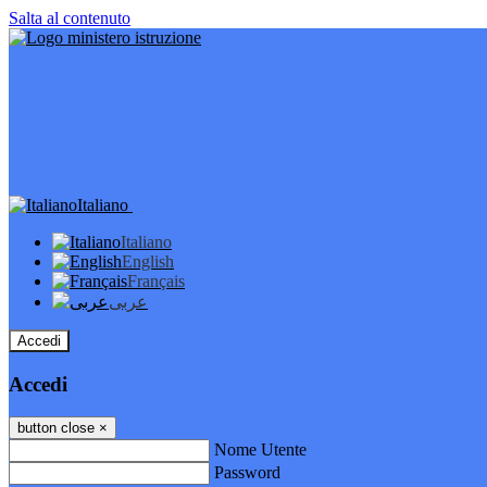
Salta al contenuto
Italiano
Italiano
English
Français
عربى
Accedi
Accedi
button close
×
Nome Utente
Password