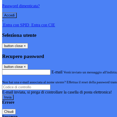
Password dimenticata?
-
Entra con SPID
Entra con CIE
Seleziona utente
button close
×
Recupero password
button close
×
E-mail
Verrà inviato un messaggio all'indirizz
Non hai una e-mail associata al nome utente? Effettua il reset della password tram
E-mail inviata, si prega di controllare la casella di posta elettronica!
Errore
Chiudi
Successo