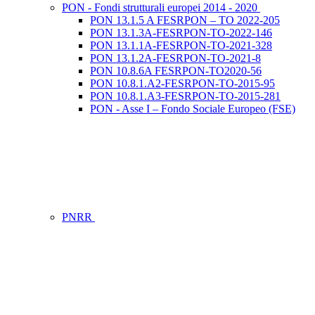
PON - Fondi strutturali europei 2014 - 2020
PON 13.1.5 A FESRPON – TO 2022-205
PON 13.1.3A-FESRPON-TO-2022-146
PON 13.1.1A-FESRPON-TO-2021-328
PON 13.1.2A-FESRPON-TO-2021-8
PON 10.8.6A FESRPON-TO2020-56
PON 10.8.1.A2-FESRPON-TO-2015-95
PON 10.8.1.A3-FESRPON-TO-2015-281
PON - Asse I – Fondo Sociale Europeo (FSE)
PNRR